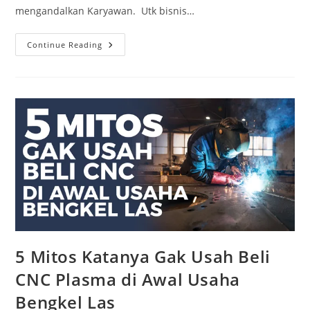
mengandalkan Karyawan. Utk bisnis…
5
Continue Reading
HAL
YANG
BOLEH
&
TIDAK
BOLEH
DILAKUKAN
DI
AWAL
MEMILIKI
MESIN
CNC
PLASMA
&
CNC
ROUTER
5 Mitos Katanya Gak Usah Beli
CNC Plasma di Awal Usaha
Bengkel Las