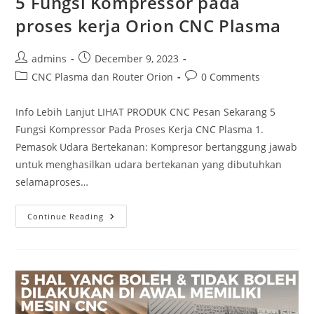
5 Fungsi Kompressor pada
proses kerja Orion CNC Plasma
Post
Post
admins
December 9, 2023
author:
published:
Post
Post
CNC Plasma dan Router Orion
0 Comments
category:
comments:
Info Lebih Lanjut LIHAT PRODUK CNC Pesan Sekarang 5
Fungsi Kompressor Pada Proses Kerja CNC Plasma 1.
Pemasok Udara Bertekanan: Kompresor bertanggung jawab
untuk menghasilkan udara bertekanan yang dibutuhkan
selamaproses…
5
Continue Reading
Fungsi
Kompressor
Pada
Proses
Kerja
Orion
CNC
Plasma