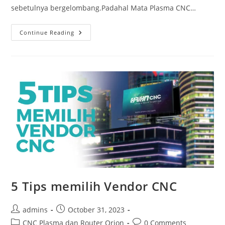
sebetulnya bergelombang.Padahal Mata Plasma CNC…
5
Continue Reading
Alasan
Kenapa
THC
Penting
Di
Mesin
CNC
Orion
5 Tips memilih Vendor CNC
Post
Post
admins
October 31, 2023
author:
published:
Post
Post
CNC Plasma dan Router Orion
0 Comments