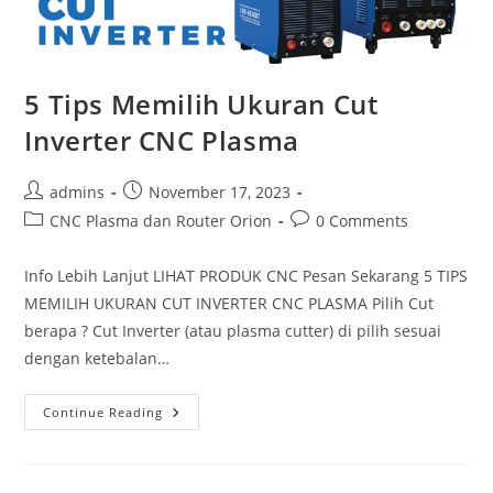
5 Tips Memilih Ukuran Cut
Inverter CNC Plasma
Post
Post
admins
November 17, 2023
author:
published:
Post
Post
CNC Plasma dan Router Orion
0 Comments
category:
comments:
Info Lebih Lanjut LIHAT PRODUK CNC Pesan Sekarang 5 TIPS
MEMILIH UKURAN CUT INVERTER CNC PLASMA Pilih Cut
berapa ? Cut Inverter (atau plasma cutter) di pilih sesuai
dengan ketebalan…
5
Continue Reading
Tips
Memilih
Ukuran
Cut
Inverter