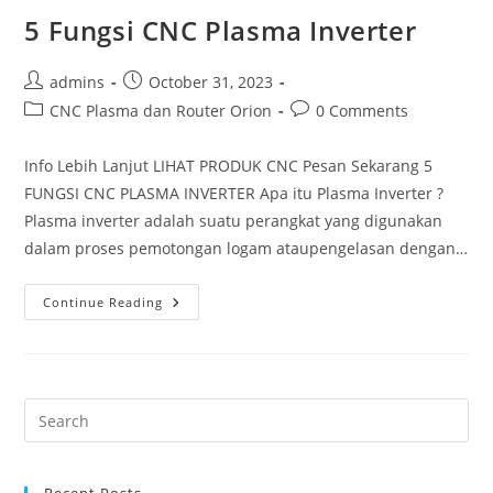
5 Fungsi CNC Plasma Inverter
Post
Post
admins
October 31, 2023
author:
published:
Post
Post
CNC Plasma dan Router Orion
0 Comments
category:
comments:
Info Lebih Lanjut LIHAT PRODUK CNC Pesan Sekarang 5
FUNGSI CNC PLASMA INVERTER Apa itu Plasma Inverter ?
Plasma inverter adalah suatu perangkat yang digunakan
dalam proses pemotongan logam ataupengelasan dengan…
5
Continue Reading
Fungsi
CNC
Plasma
Inverter