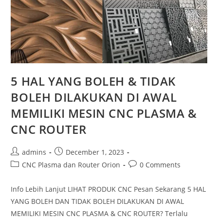
5 HAL YANG BOLEH & TIDAK
BOLEH DILAKUKAN DI AWAL
MEMILIKI MESIN CNC PLASMA &
CNC ROUTER
Post
Post
admins
December 1, 2023
author:
published:
Post
Post
CNC Plasma dan Router Orion
0 Comments
category:
comments:
Info Lebih Lanjut LIHAT PRODUK CNC Pesan Sekarang 5 HAL
YANG BOLEH DAN TIDAK BOLEH DILAKUKAN DI AWAL
MEMILIKI MESIN CNC PLASMA & CNC ROUTER? Terlalu