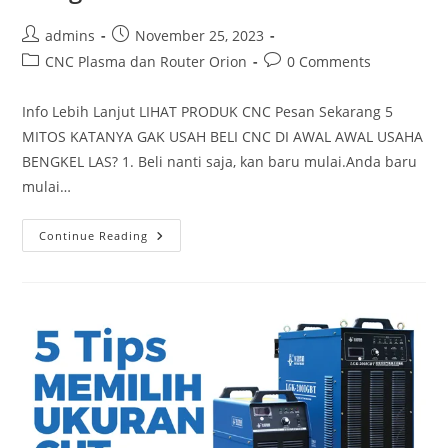
Post
Post
admins
November 25, 2023
author:
published:
Post
Post
CNC Plasma dan Router Orion
0 Comments
category:
comments:
Info Lebih Lanjut LIHAT PRODUK CNC Pesan Sekarang 5
MITOS KATANYA GAK USAH BELI CNC DI AWAL AWAL USAHA
BENGKEL LAS? 1. Beli nanti saja, kan baru mulai.Anda baru
mulai…
5
Continue Reading
Mitos
Katanya
Gak
Usah
Beli
CNC
Plasma
Di
Awal
Usaha
Bengkel
Las