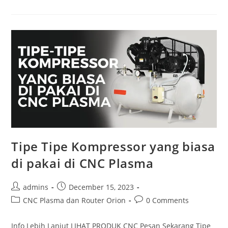
Kompresor
Anda
Oversized
Atau
Undersized?
Cek
Sekarang
Juga!
Tipe Tipe Kompressor yang biasa
di pakai di CNC Plasma
Post
Post
admins
December 15, 2023
author:
published:
Post
Post
CNC Plasma dan Router Orion
0 Comments
category:
comments:
Info Lebih Lanjut LIHAT PRODUK CNC Pesan Sekarang Tipe