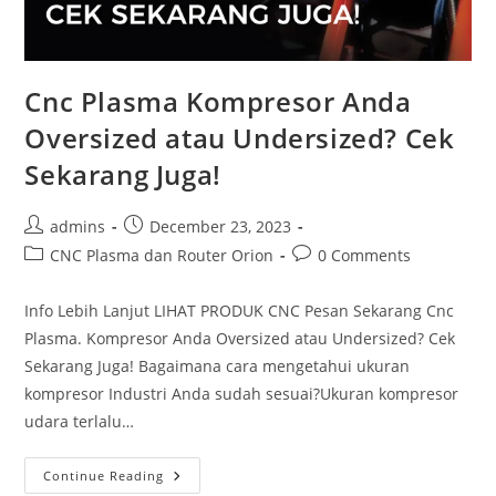
Cnc Plasma Kompresor Anda
Oversized atau Undersized? Cek
Sekarang Juga!
Post
Post
admins
December 23, 2023
author:
published:
Post
Post
CNC Plasma dan Router Orion
0 Comments
category:
comments:
Info Lebih Lanjut LIHAT PRODUK CNC Pesan Sekarang Cnc
Plasma. Kompresor Anda Oversized atau Undersized? Cek
Sekarang Juga! Bagaimana cara mengetahui ukuran
kompresor Industri Anda sudah sesuai?Ukuran kompresor
udara terlalu…
Cnc
Continue Reading
Plasma