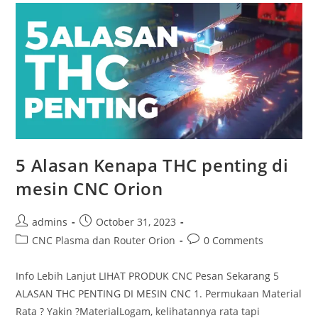
CNC
Plasma
5 Alasan Kenapa THC penting di
mesin CNC Orion
Post
Post
admins
October 31, 2023
author:
published:
Post
Post
CNC Plasma dan Router Orion
0 Comments
category:
comments:
Info Lebih Lanjut LIHAT PRODUK CNC Pesan Sekarang 5
ALASAN THC PENTING DI MESIN CNC 1. Permukaan Material
Rata ? Yakin ?MaterialLogam, kelihatannya rata tapi