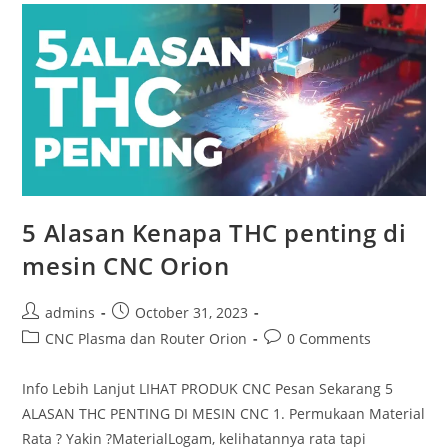
CNC
Plasma
5 Alasan Kenapa THC penting di
mesin CNC Orion
Post
Post
admins
October 31, 2023
author:
published:
Post
Post
CNC Plasma dan Router Orion
0 Comments
category:
comments:
Info Lebih Lanjut LIHAT PRODUK CNC Pesan Sekarang 5
ALASAN THC PENTING DI MESIN CNC 1. Permukaan Material
Rata ? Yakin ?MaterialLogam, kelihatannya rata tapi