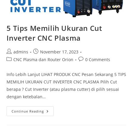
5 Tips Memilih Ukuran Cut
Inverter CNC Plasma
Post
Post
admins
November 17, 2023
author:
published:
Post
Post
CNC Plasma dan Router Orion
0 Comments
category:
comments:
Info Lebih Lanjut LIHAT PRODUK CNC Pesan Sekarang 5 TIPS
MEMILIH UKURAN CUT INVERTER CNC PLASMA Pilih Cut
berapa ? Cut Inverter (atau plasma cutter) di pilih sesuai
dengan ketebalan…
5
Continue Reading
Tips
Memilih
Ukuran
Cut
Inverter