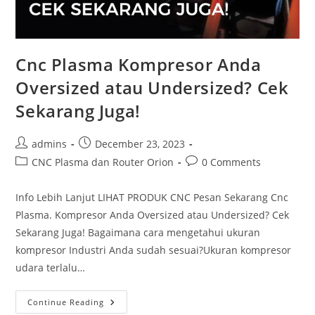
Cnc Plasma Kompresor Anda
Oversized atau Undersized? Cek
Sekarang Juga!
Post
Post
admins
December 23, 2023
author:
published:
Post
Post
CNC Plasma dan Router Orion
0 Comments
category:
comments:
Info Lebih Lanjut LIHAT PRODUK CNC Pesan Sekarang Cnc
Plasma. Kompresor Anda Oversized atau Undersized? Cek
Sekarang Juga! Bagaimana cara mengetahui ukuran
kompresor Industri Anda sudah sesuai?Ukuran kompresor
udara terlalu…
Cnc
Continue Reading
Plasma