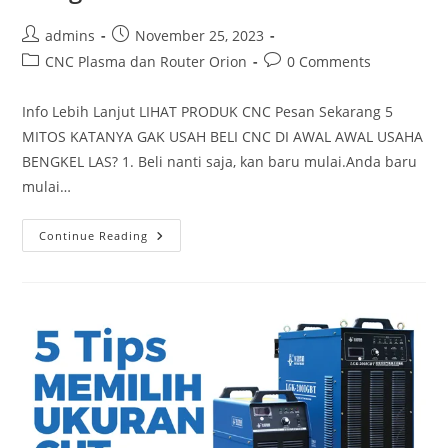
Post
Post
admins
November 25, 2023
author:
published:
Post
Post
CNC Plasma dan Router Orion
0 Comments
category:
comments:
Info Lebih Lanjut LIHAT PRODUK CNC Pesan Sekarang 5
MITOS KATANYA GAK USAH BELI CNC DI AWAL AWAL USAHA
BENGKEL LAS? 1. Beli nanti saja, kan baru mulai.Anda baru
mulai…
5
Continue Reading
Mitos
Katanya
Gak
Usah
Beli
CNC
Plasma
Di
Awal
Usaha
Bengkel
Las