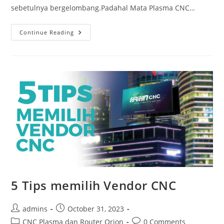
sebetulnya bergelombang.Padahal Mata Plasma CNC…
5
Continue Reading
Alasan
Kenapa
THC
Penting
Di
Mesin
CNC
Orion
5 Tips memilih Vendor CNC
Post
Post
admins
October 31, 2023
author:
published:
Post
Post
CNC Plasma dan Router Orion
0 Comments