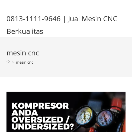
Skip
to
0813-1111-9646 | Jual Mesin CNC
content
Berkualitas
mesin cnc
>
mesin cnc