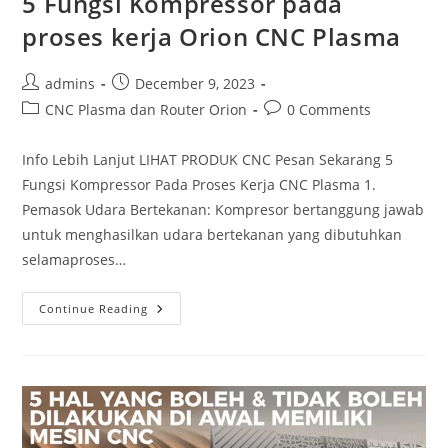
5 Fungsi Kompressor pada
proses kerja Orion CNC Plasma
Post
Post
admins
December 9, 2023
author:
published:
Post
Post
CNC Plasma dan Router Orion
0 Comments
category:
comments:
Info Lebih Lanjut LIHAT PRODUK CNC Pesan Sekarang 5
Fungsi Kompressor Pada Proses Kerja CNC Plasma 1.
Pemasok Udara Bertekanan: Kompresor bertanggung jawab
untuk menghasilkan udara bertekanan yang dibutuhkan
selamaproses…
5
Continue Reading
Fungsi
Kompressor
Pada
Proses
Kerja
Orion
CNC
Plasma