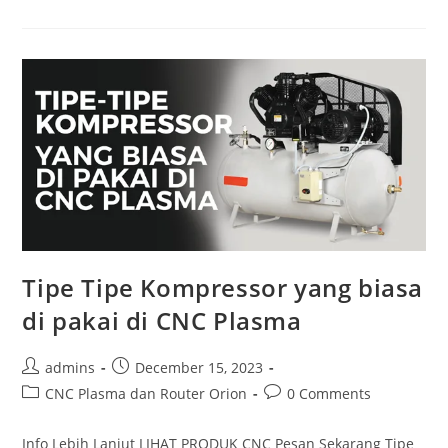
Kompresor
Anda
Oversized
Atau
Undersized?
Cek
Sekarang
Juga!
Tipe Tipe Kompressor yang biasa
di pakai di CNC Plasma
Post
Post
admins
December 15, 2023
author:
published:
Post
Post
CNC Plasma dan Router Orion
0 Comments
category:
comments:
Info Lebih Lanjut LIHAT PRODUK CNC Pesan Sekarang Tipe