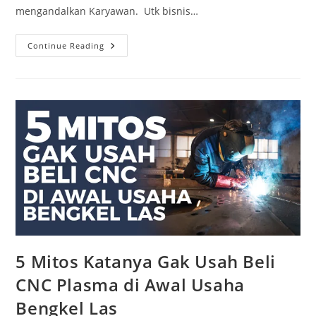
mengandalkan Karyawan. Utk bisnis…
5
Continue Reading
HAL
YANG
BOLEH
&
TIDAK
BOLEH
DILAKUKAN
DI
AWAL
MEMILIKI
MESIN
CNC
PLASMA
&
CNC
ROUTER
5 Mitos Katanya Gak Usah Beli
CNC Plasma di Awal Usaha
Bengkel Las