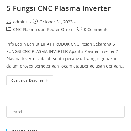
5 Fungsi CNC Plasma Inverter
Post
Post
admins
October 31, 2023
author:
published:
Post
Post
CNC Plasma dan Router Orion
0 Comments
category:
comments:
Info Lebih Lanjut LIHAT PRODUK CNC Pesan Sekarang 5
FUNGSI CNC PLASMA INVERTER Apa itu Plasma Inverter ?
Plasma inverter adalah suatu perangkat yang digunakan
dalam proses pemotongan logam ataupengelasan dengan…
5
Continue Reading
Fungsi
CNC
Plasma
Inverter