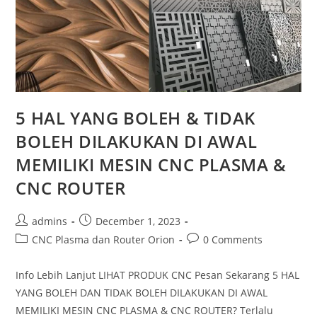
5 HAL YANG BOLEH & TIDAK
BOLEH DILAKUKAN DI AWAL
MEMILIKI MESIN CNC PLASMA &
CNC ROUTER
Post
Post
admins
December 1, 2023
author:
published:
Post
Post
CNC Plasma dan Router Orion
0 Comments
category:
comments:
Info Lebih Lanjut LIHAT PRODUK CNC Pesan Sekarang 5 HAL
YANG BOLEH DAN TIDAK BOLEH DILAKUKAN DI AWAL
MEMILIKI MESIN CNC PLASMA & CNC ROUTER? Terlalu