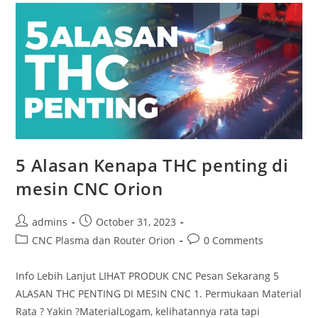
CNC
Plasma
5 Alasan Kenapa THC penting di
mesin CNC Orion
Post
Post
admins
October 31, 2023
author:
published:
Post
Post
CNC Plasma dan Router Orion
0 Comments
category:
comments:
Info Lebih Lanjut LIHAT PRODUK CNC Pesan Sekarang 5
ALASAN THC PENTING DI MESIN CNC 1. Permukaan Material
Rata ? Yakin ?MaterialLogam, kelihatannya rata tapi