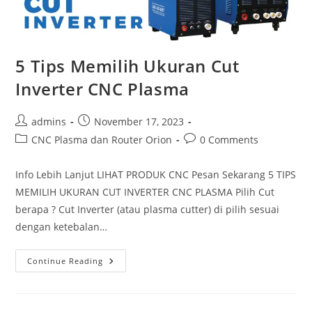
5 Tips Memilih Ukuran Cut
Inverter CNC Plasma
Post
Post
admins
November 17, 2023
author:
published:
Post
Post
CNC Plasma dan Router Orion
0 Comments
category:
comments:
Info Lebih Lanjut LIHAT PRODUK CNC Pesan Sekarang 5 TIPS
MEMILIH UKURAN CUT INVERTER CNC PLASMA Pilih Cut
berapa ? Cut Inverter (atau plasma cutter) di pilih sesuai
dengan ketebalan…
5
Continue Reading
Tips
Memilih
Ukuran
Cut
Inverter