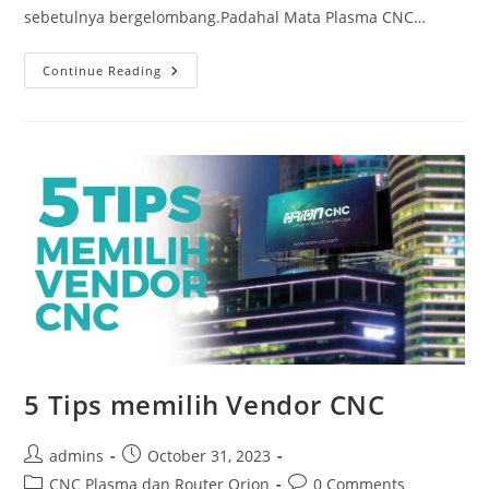
sebetulnya bergelombang.Padahal Mata Plasma CNC…
5
Continue Reading
Alasan
Kenapa
THC
Penting
Di
Mesin
CNC
Orion
5 Tips memilih Vendor CNC
Post
Post
admins
October 31, 2023
author:
published:
Post
Post
CNC Plasma dan Router Orion
0 Comments