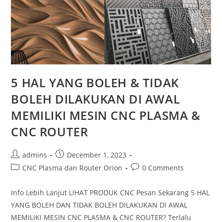
5 HAL YANG BOLEH & TIDAK
BOLEH DILAKUKAN DI AWAL
MEMILIKI MESIN CNC PLASMA &
CNC ROUTER
Post
Post
admins
December 1, 2023
author:
published:
Post
Post
CNC Plasma dan Router Orion
0 Comments
category:
comments:
Info Lebih Lanjut LIHAT PRODUK CNC Pesan Sekarang 5 HAL
YANG BOLEH DAN TIDAK BOLEH DILAKUKAN DI AWAL
MEMILIKI MESIN CNC PLASMA & CNC ROUTER? Terlalu