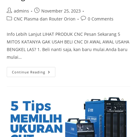
Post
Post
admins
November 25, 2023
author:
published:
Post
Post
CNC Plasma dan Router Orion
0 Comments
category:
comments:
Info Lebih Lanjut LIHAT PRODUK CNC Pesan Sekarang 5
MITOS KATANYA GAK USAH BELI CNC DI AWAL AWAL USAHA
BENGKEL LAS? 1. Beli nanti saja, kan baru mulai.Anda baru
mulai…
5
Continue Reading
Mitos
Katanya
Gak
Usah
Beli
CNC
Plasma
Di
Awal
Usaha
Bengkel
Las