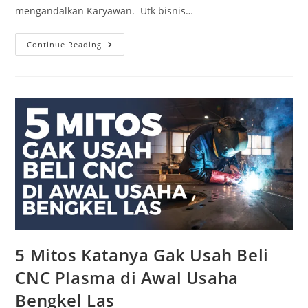
mengandalkan Karyawan. Utk bisnis…
5
Continue Reading
HAL
YANG
BOLEH
&
TIDAK
BOLEH
DILAKUKAN
DI
AWAL
MEMILIKI
MESIN
CNC
PLASMA
&
CNC
ROUTER
5 Mitos Katanya Gak Usah Beli
CNC Plasma di Awal Usaha
Bengkel Las