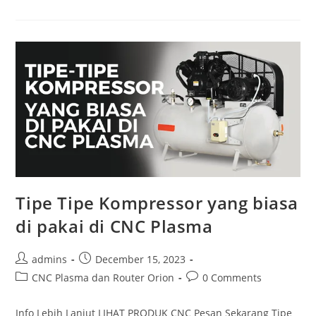
Kompresor
Anda
Oversized
Atau
Undersized?
Cek
Sekarang
Juga!
Tipe Tipe Kompressor yang biasa
di pakai di CNC Plasma
Post
Post
admins
December 15, 2023
author:
published:
Post
Post
CNC Plasma dan Router Orion
0 Comments
category:
comments:
Info Lebih Lanjut LIHAT PRODUK CNC Pesan Sekarang Tipe