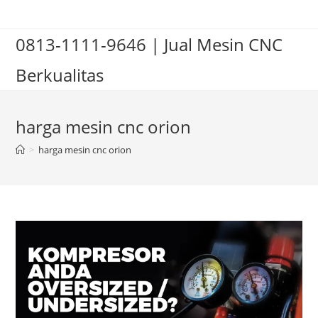
Skip
to
0813-1111-9646 | Jual Mesin CNC
content
Berkualitas
harga mesin cnc orion
>
harga mesin cnc orion