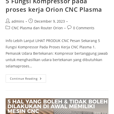
5 Fungsi Kompressor pada
proses kerja Orion CNC Plasma
Post
Post
admins
December 9, 2023
author:
published:
Post
Post
CNC Plasma dan Router Orion
0 Comments
category:
comments:
Info Lebih Lanjut LIHAT PRODUK CNC Pesan Sekarang 5
Fungsi Kompressor Pada Proses Kerja CNC Plasma 1.
Pemasok Udara Bertekanan: Kompresor bertanggung jawab
untuk menghasilkan udara bertekanan yang dibutuhkan
selamaproses…
5
Continue Reading
Fungsi
Kompressor
Pada
Proses
Kerja
Orion
CNC
Plasma