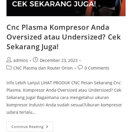
Cnc Plasma Kompresor Anda
Oversized atau Undersized? Cek
Sekarang Juga!
Post
Post
admins
December 23, 2023
author:
published:
Post
Post
CNC Plasma dan Router Orion
0 Comments
category:
comments:
Info Lebih Lanjut LIHAT PRODUK CNC Pesan Sekarang Cnc
Plasma. Kompresor Anda Oversized atau Undersized? Cek
Sekarang Juga! Bagaimana cara mengetahui ukuran
kompresor Industri Anda sudah sesuai?Ukuran kompresor
udara terlalu…
Cnc
Continue Reading
Plasma