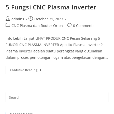
5 Fungsi CNC Plasma Inverter
Post
Post
admins
October 31, 2023
author:
published:
Post
Post
CNC Plasma dan Router Orion
0 Comments
category:
comments:
Info Lebih Lanjut LIHAT PRODUK CNC Pesan Sekarang 5
FUNGSI CNC PLASMA INVERTER Apa itu Plasma Inverter ?
Plasma inverter adalah suatu perangkat yang digunakan
dalam proses pemotongan logam ataupengelasan dengan…
5
Continue Reading
Fungsi
CNC
Plasma
Inverter